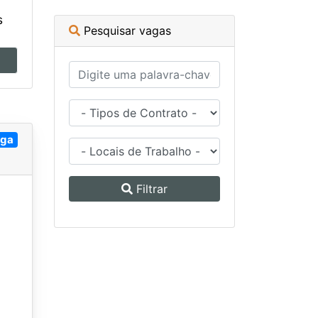
s
Pesquisar vagas
aga
Filtrar